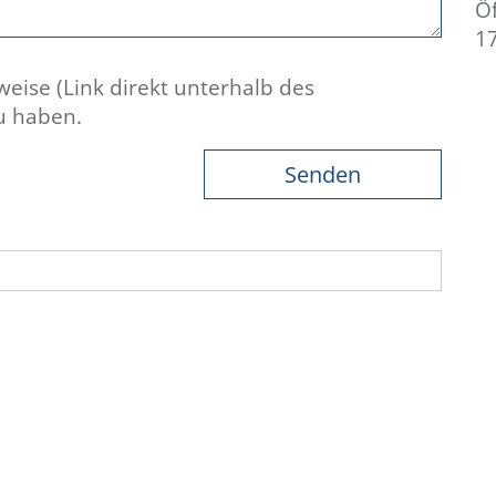
Öf
1
weise (Link direkt unterhalb des
u haben.